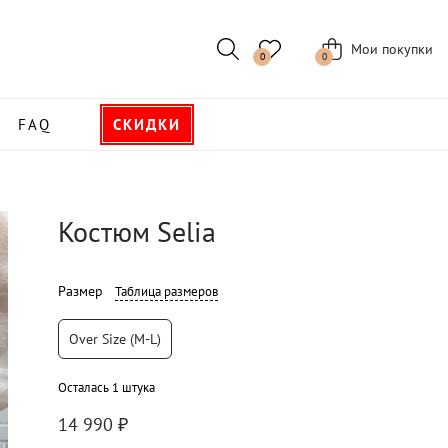
Мои покупки
0
0
FAQ
СКИДКИ
Костюм Selia
Размер
Таблица размеров
Over Size (M-L)
Осталась 1 штука
14 990
₽